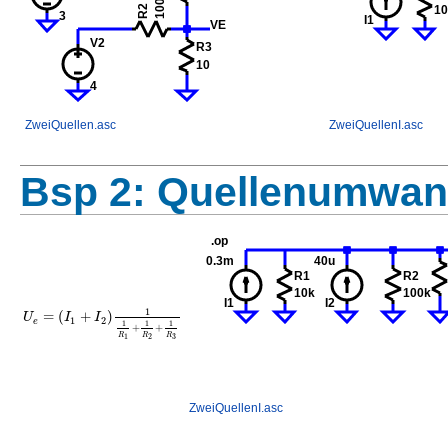
ZweiQuellen.asc
ZweiQuellenI.asc
Bsp 2: Quellenumwan
1
=
(
+
)
U
I
I
1
2
e
1
1
1
+
+
R
R
R
1
2
3
ZweiQuellenI.asc