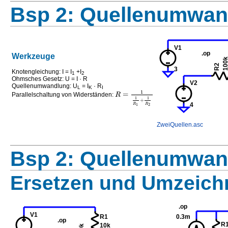
Bsp 2: Quellenumwan
Werkzeuge
Knotengleichung: I = I
+I
1
2
Ohmsches Gesetz: U = I · R
Quellenumwandlung: U
= I
· R
L
K
I
1
=
R
Parallelschaltung von Widerständen:
1
1
+
R
R
1
2
ZweiQuellen.asc
Bsp 2: Quellenumwan
Ersetzen und Umzeich