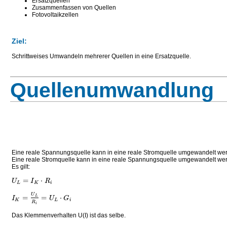
Ersatzquellen
Zusammenfassen von Quellen
Fotovoltaikzellen
Ziel:
Schrittweises Umwandeln mehrerer Quellen in eine Ersatzquelle.
Quellenumwandlung
Eine reale Spannungsquelle kann in eine reale Stromquelle umgewandelt we
Eine reale Stromquelle kann in eine reale Spannungsquelle umgewandelt we
Es gilt:
=
⋅
U
I
R
L
K
i
U
=
=
⋅
L
I
U
G
K
L
i
R
i
Das Klemmenverhalten U(I) ist das selbe.