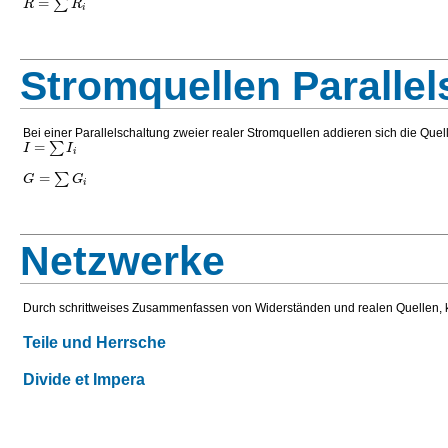
=
∑
R
R
i
Stromquellen Parallel
Bei einer Parallelschaltung zweier realer Stromquellen addieren sich die Quel
=
∑
I
I
i
=
∑
G
G
i
Netzwerke
Durch schrittweises Zusammenfassen von Widerständen und realen Quellen, 
Teile und Herrsche
Divide et Impera