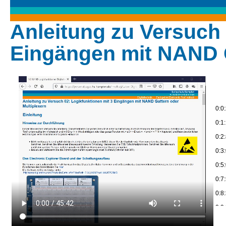
Anleitung zu Versuch 
Eingängen mit NAND G
0:0
0:1
0:2
0:3
0:5
0:7
0:8:
0:9
0:1