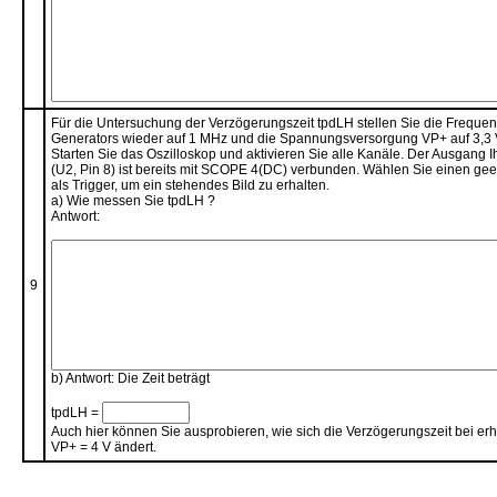
Für die Untersuchung der Verzögerungszeit tpdLH stellen Sie die Frequen
Generators wieder auf 1 MHz und die Spannungsversorgung VP+ auf 3,3 
Starten Sie das Oszilloskop und aktivieren Sie alle Kanäle. Der Ausgang I
(U2, Pin 8) ist bereits mit SCOPE 4(DC) verbunden. Wählen Sie einen ge
als Trigger, um ein stehendes Bild zu erhalten.
a) Wie messen Sie tpdLH ?
Antwort:
9
b) Antwort: Die Zeit beträgt
tpdLH =
Auch hier können Sie ausprobieren, wie sich die Verzögerungszeit bei e
VP+ = 4 V ändert.