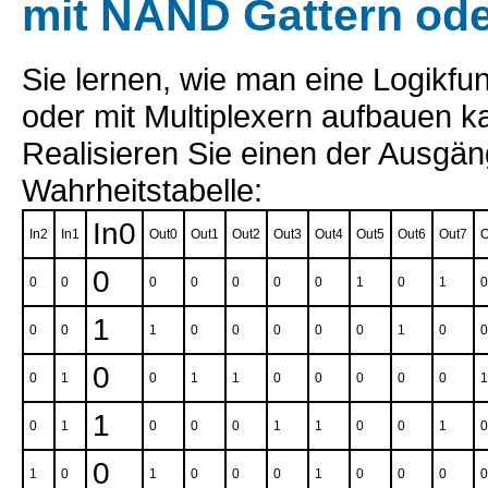
mit NAND Gattern ode
Sie lernen, wie man eine Logikfu
oder mit Multiplexern aufbauen k
Realisieren Sie einen der Ausgän
Wahrheitstabelle:
In0
In2
In1
Out0
Out1
Out2
Out3
Out4
Out5
Out6
Out7
O
0
0
0
0
0
0
0
0
1
0
1
0
1
0
0
1
0
0
0
0
0
1
0
0
0
0
1
0
1
1
0
0
0
0
0
1
1
0
1
0
0
0
1
1
0
0
1
0
0
1
0
1
0
0
0
1
0
0
0
0