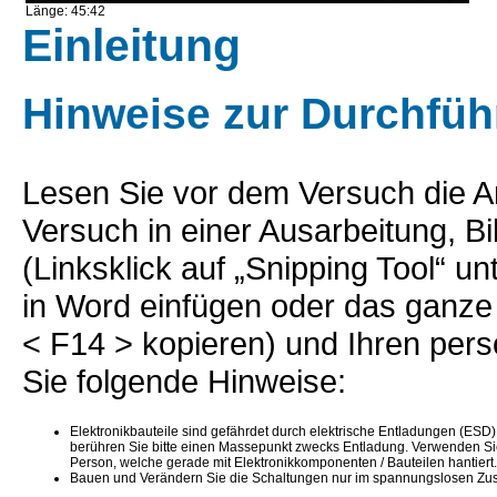
Länge: 45:42
0:1
Einleitung
0:1
0:1
Hinweise zur Durchfü
0:1
0:1
0:1
Lesen Sie vor dem Versuch die A
0:2
Versuch in einer Ausarbeitung, B
0:2
(Linksklick auf „Snipping Tool“ u
0:2
in Word einfügen oder das ganze 
0:2
0:2
< F14 > kopieren) und Ihren pers
0:2
Sie folgende Hinweise:
0:3
0:3
Elektronikbauteile sind gefährdet durch elektrische Entladungen (ESD
berühren Sie bitte einen Massepunkt zwecks Entladung. Verwenden S
0:3
Person, welche gerade mit Elektronikkomponenten / Bauteilen hantiert.
Bauen und Verändern Sie die Schaltungen nur im spannungslosen Zust
0:3