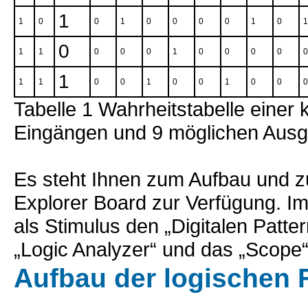
1
1
0
0
1
0
0
0
0
1
0
1
0
1
1
0
0
0
1
0
0
0
0
0
1
1
1
0
0
1
0
0
1
0
0
0
Tabelle 1 Wahrheitstabelle einer
Eingängen und 9 möglichen Aus
Es steht Ihnen zum Aufbau und z
Explorer Board zur Verfügung. 
als Stimulus den „Digitalen Patt
„Logic Analyzer“ und das „Scope“
Aufbau der logischen 