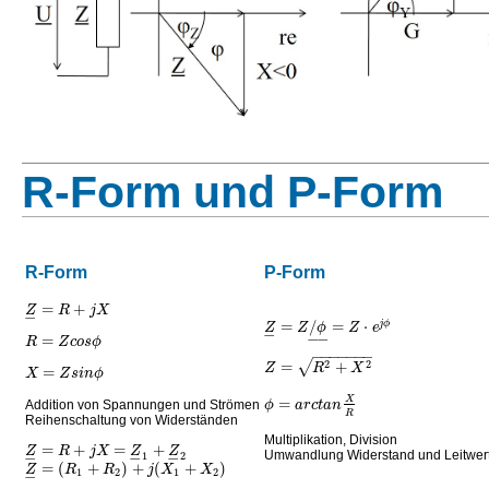
R-Form und P-Form
R-Form
P-Form
=
+
Z
R
j
X
−
=
/
=
⋅
j
ϕ
Z
Z
ϕ
Z
e
−
−
−
=
R
Z
c
o
s
ϕ
−
−
−
−
−
−
−
√
=
+
2
2
Z
R
X
=
X
Z
s
i
n
ϕ
=
X
ϕ
a
r
c
t
a
n
Addition von Spannungen und Strömen
R
Reihenschaltung von Widerständen
Multiplikation, Division
=
+
=
+
Z
R
j
X
Z
Z
−
−
−
1
2
Umwandlung Widerstand und Leitwer
=
(
+
)
+
(
+
)
Z
R
R
j
X
X
−
1
2
1
2