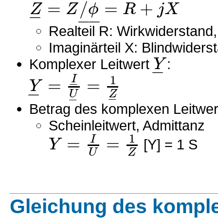
=
/
=
+
Z
Z
ϕ
R
j
X
−
−
−
Realteil R: Wirkwiderstand,
Imaginärteil X: Blindwider
Y
Komplexer Leitwert
:
−
1
I
=
=
−
Y
−
U
Z
−
−
Betrag des komplexen Leitwer
Scheinleitwert, Admittanz
1
=
=
I
Y
[Y] = 1 S
U
Z
Gleichung des kompl