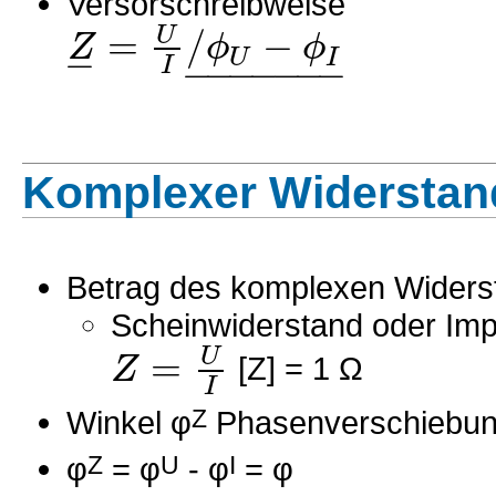
Versorschreibweise
=
/
−
U
Z
ϕ
ϕ
−
U
I
−
−
−
−
−
−
−
I
Komplexer Widerstand
Betrag des komplexen Widers
Scheinwiderstand oder Im
=
U
Z
[Z] = 1 Ω
I
Winkel φ
Z
Phasenverschiebun
φ
Z
= φ
U
- φ
I
= φ