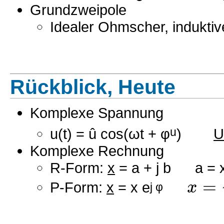
Grundzweipole
Idealer Ohmscher, induktive
Rückblick, Heute
Komplexe Spannung
u(t) = û cos(ωt + φ
u
)
U
Komplexe Rechnung
R-Form:
x
= a + j b a = 
=
x
P-Form:
x
= x e
j φ