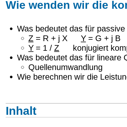
Wie wenden wir die k
Was bedeutet das für passive
Z
= R + j X
Y
= G + j B
Y
= 1 /
Z
konjugiert kompl
Was bedeutet das für lineare 
Quellenumwandlung
Wie berechnen wir die Leistu
Inhalt