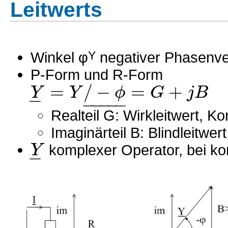
Leitwerts
Winkel φ
Y
negativer Phasenve
P-Form und R-Form
=
/
−
=
+
Y
Y
ϕ
G
j
B
−
−
−
−
−
−
Realteil G: Wirkleitwert, 
Imaginärteil B: Blindleitwe
Y
komplexer Operator, bei ko
−