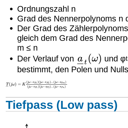
Ordnungszahl n
Grad des Nennerpolynoms n de
Der Grad des Zählerpolynoms m
gleich dem Grad des Nenner
m ≤ n
(
)
a
ω
Der Verlauf von
und φ
−
t
t
bestimmt, den Polen und Nullst
(
−
)
(
−
)
.
.
.
(
−
)
j
ω
s
j
ω
s
j
ω
s
(
)
=
1
2
N
N
N
m
T
j
ω
K
−
(
−
)
(
−
)
.
.
.
(
−
)
j
ω
s
j
ω
s
j
ω
s
1
2
P
P
P
n
Tiefpass (Low pass)