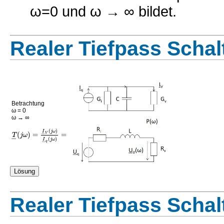
ω=0 und ω → ∞ bildet.
Realer Tiefpass Scha
Betrachtung
ω = 0
ω → ∞
(
)
I
j
ω
(
)
=
=
−
V
T
j
ω
−
(
)
I
j
ω
−
q
Realer Tiefpass Scha