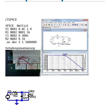
LTSPICE
SPICE  Netlist

V1 N001 0 AC 1 0

R1 N002 N001 1k

C1 N002 0 300n

R2 N002 0 1k

Schaltungsrealisierung