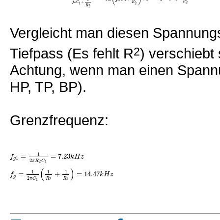
R
+
2
R
j
ω
C
2
1
R
2
Vergleicht man diesen Spannungs
Tiefpass (Es fehlt R
2
) verschiebt
Achtung, wenn man einen Spannun
HP, TP, BP).
Grenzfrequenz:
1
=
=
7.23
f
k
H
z
1
g
2
π
R
C
2
1
(
)
1
1
1
=
+
=
14.47
f
k
H
z
g
2
R
R
π
C
2
1
1