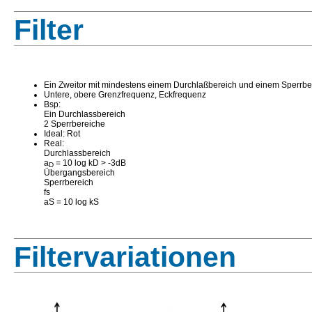
Filter
Ein Zweitor mit mindestens einem Durchlaßbereich und einem Sperrber
Untere, obere Grenzfrequenz, Eckfrequenz
Bsp:
Ein Durchlassbereich
2 Sperrbereiche
Ideal: Rot
Real:
Durchlassbereich
a
= 10 log kD > -3dB
D
Übergangsbereich
Sperrbereich
fs
aS = 10 log kS
Filtervariationen