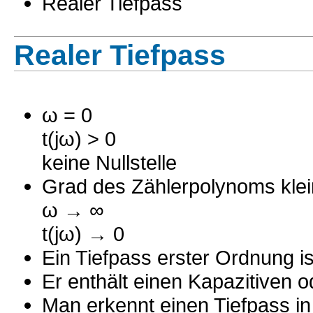
Realer Tiefpass
Realer Tiefpass
ω = 0
t(jω) > 0
keine Nullstelle
Grad des Zählerpolynoms kle
ω → ∞
t(jω) → 0
Ein Tiefpass erster Ordnung is
Er enthält einen Kapazitiven 
Man erkennt einen Tiefpass i