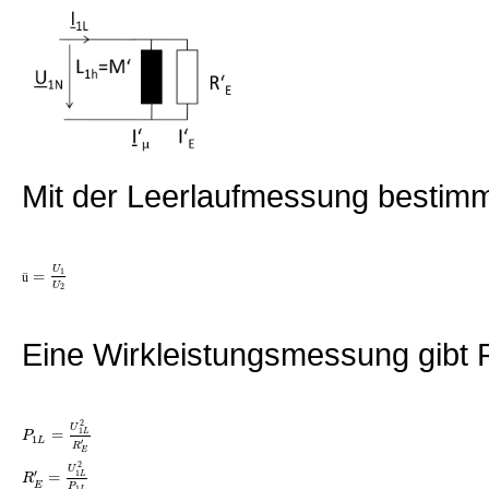
Mit der Leerlaufmessung bestimm
U
=
1
ü
U
2
Eine Wirkleistungsmessung gibt 
2
U
=
1
L
P
1
L
′
R
E
2
U
=
′
1
L
R
E
P
1
L