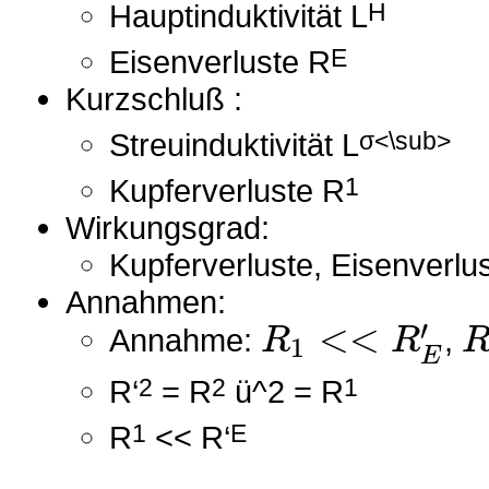
Hauptinduktivität L
H
Eisenverluste R
E
Kurzschluß :
Streuinduktivität L
σ<\sub>
Kupferverluste R
1
Wirkungsgrad:
Kupferverluste, Eisenverlu
Annahmen:
<
<
′
R
R
Annahme:
,
1
E
R‘
2
= R
2
ü^2 = R
1
R
1
<< R‘
E