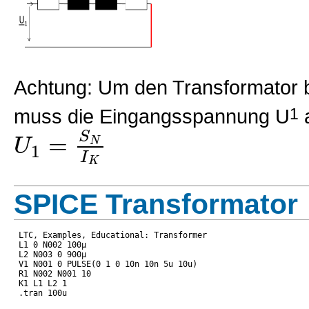
Achtung: Um den Transformator b
muss die Eingangsspannung U
1
a
=
S
U
N
1
I
K
SPICE Transformator
LTC, Examples, Educational: Transformer

L1 0 N002 100µ

L2 N003 0 900µ

V1 N001 0 PULSE(0 1 0 10n 10n 5u 10u)

R1 N002 N001 10

K1 L1 L2 1
