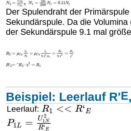
,
220
U
=
=
=
0.11
2
N
N
N
N
N
2
1
1
1
2000
U
1
N
Der Spulendraht der Primärspule 
Sekundärspule. Da die Volumina g
der Sekundärspule 9.1 mal größer
l
l
R
R
=
=
=
=
2
1
1
1
R
ρ
ρ
2
C
u
C
u
2
2
2
9.1
9.1
A
A
2
1
ü
2
‘
=
˜
⋅
=
R
R
R
ü
2
2
1
E
Beispiel: Leerlauf R'
<
<
‘
R
R
Leerlauf:
1
E
2
U
=
P
1
N
1
L
‘
R
E