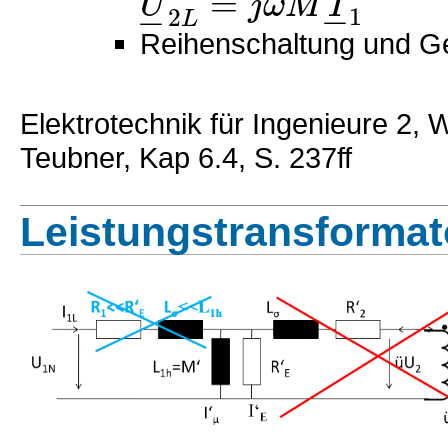
=
U
j
ω
M
I
−
−
1
2
L
Reihenschaltung und G
Elektrotechnik für Ingenieure 2, 
Teubner, Kap 6.4, S. 237ff
Leistungstransformato