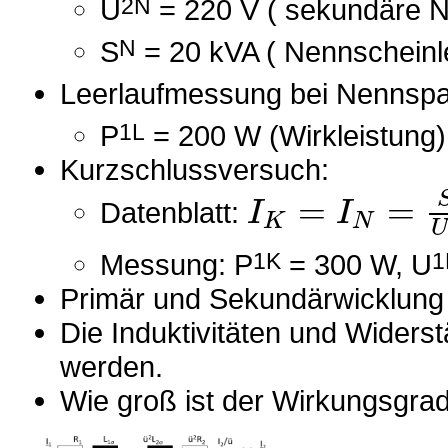
U
2N
= 220 V ( sekundäre 
S
N
= 20 kVA ( Nennscheinl
Leerlaufmessung bei Nennsp
P
1L
= 200 W (Wirkleistung),
Kurzschlussversuch:
=
=
I
I
Datenblatt:
K
N
Messung: P
1K
= 300 W, U
1
Primär und Sekundärwicklung
Die Induktivitäten und Wider
werden.
Wie groß ist der Wirkungsgra