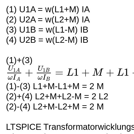
(1) U1A = w(L1+M) IA
(2) U2A = w(L2+M) IA
(3) U1B = w(L1-M) IB
(4) U2B = w(L2-M) IB
(1)+(3)
U
+
=
1
+
+
1
U
L
M
L
1
1
A
B
ω
I
ω
I
B
A
(1)-(3) L1+M-L1+M = 2 M
(2)+(4) L2+M+L2-M = 2 L2
(2)-(4) L2+M-L2+M = 2 M
LTSPICE Transformatorwicklungsst