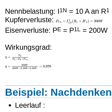
Nennbelastung: I
1N
= 10 A an R
1
Kupferverluste:
2
=
(
+
‘
)
=
300
P
I
R
R
W
1
2
C
u
1
N
Eisenverluste: P
E
= P
1L
= 200W
Wirkungsgrad:
P
=
N
η
+
+
P
P
P
E
N
C
u
20
=
=
0.976
k
W
η
20
+
0.2
+
0.3
k
W
k
W
k
W
Beispiel: Nachdenken
Leerlauf :