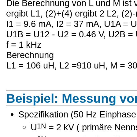
Die Berechnung von L und M ist ve
ergibt L1, (2)+(4) ergibt 2 L2, (2)-
I1 = 9.6 mA, I2 = 37 mA, U1A = 
U1B = U12 - U2 = 0.46 V, U2B = 
f = 1 kHz
Berechnung
L1 = 106 uH, L2 =910 uH, M = 30
Beispiel: Messung vo
Spezifikation (50 Hz Einphase
U
1N
= 2 kV ( primäre Nen