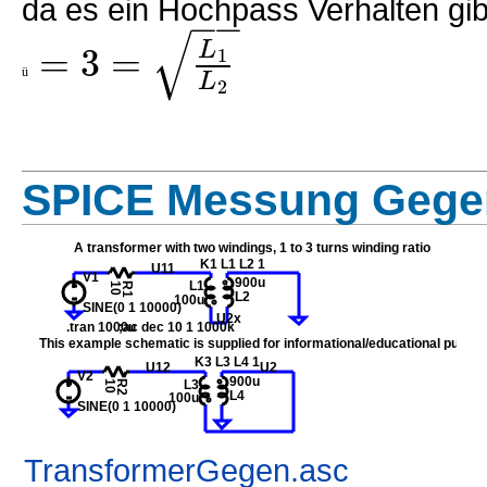
da es ein Hochpass Verhalten gib
−
−
√
=
3
=
L
1
L
ü
2
SPICE Messung Gegen
TransformerGegen.asc